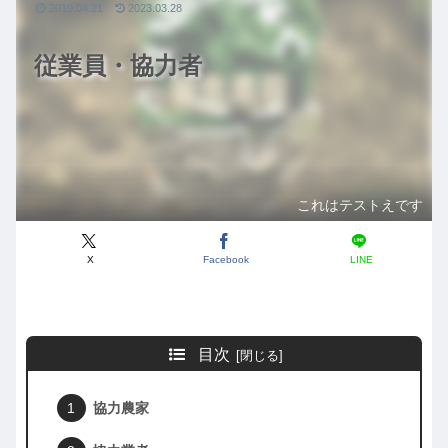
2019.04.21
2023.03.28
従業員・協力者
これはテストえです
X
Facebook
LINE
目次
協力農家