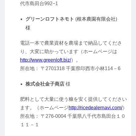
代市島田台992−1
根本農園有限会社)
グリーンロフトネモト
(
様
電話一本で農業資材を農場まで納品してくださ
り、大変に助かっています（ホームページは
http://www.greenloft.biz/
）。
所在地： 〒2701318 千葉県印西市小林114－6
株式会社金子商店
様
肥料として大量に使う糠を安く提供してください
ます。（ホームページ
http://ricedealernavi.com/
）
所在地： 〒276-0004 千葉県八千代市島田台１０
１１－１