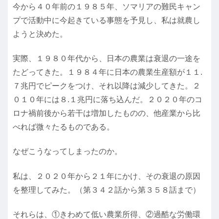
今から４０年前の１９８５年、ソマリアの難民キャン
プで活動中に今起きている事態を予見し、私は就農し
ようと決めた。
実際、１９８０年代から、日本の農業は衰退の一途を
たどってきた。１９８４年に日本の農業生産額が１１.
７兆円でピークをつけ、それ以降は減少してきた。２
０１０年には８.１兆円に落ち込んだ。２０２０年のコ
ロナ禍前後から若干は増加したものの、他産業から比
べれば微々たるものである。
なぜこうなってしまったのか。
私は、２０２０年から２１年にかけ、その衰退の原因
を整理してみた。（第３４２話から第３５８話まで）
それらは、①きわめて低い農業所得、②過酷な労働環