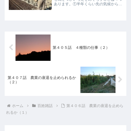
あります。①半年くらい先の気候から数
時間先までの天気の推移、②作付け計画
や野菜の生育状況、天気や人手、収穫量
や販売量などの状況から１週間先くらい
までの段取り、③失敗やミ...
第４０５話 ４種類の仕事（２）
第４０７話 農業の衰退を止められるか
（２）
ホーム
百姓雑話
第４０６話 農業の衰退を止めら
れるか（１）