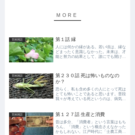
第１話 縁
百姓雑話
人には何かの縁がある。若い頃は、縁な
どまったく意識しなかった。未来は、才
能と努力の結果として、誰にでも開けて
くると信じていた。多少の運、不運はあ
っても、縁に依拠した生き方はしたくな
かった。しかし、農業を始めた頃から、
第２３０話 死は怖いものなの
運を肯定するようになった...
百姓雑話
か？
恐らく、私も含め多くの人にとって死は
とても怖いことであると思います。普段
我々が考えている死というのは、病気等
でだんだん体が衰弱し、心臓が停止、２
度と自分というものを意識できなくなる
状態になること、という感じではないか
第１２７話 生産と消費
百姓雑話
と思います。そもそも私が...
昔は多分、「消費者」という言葉はもち
ろん、「消費」という概念さえなかった
かもしれない。江戸時代に「士農工商」