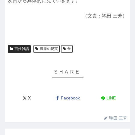
次回から具体的に見ていきます。
（文責：鴇田 三芳）
百姓雑話
農業の現実
食
X
Facebook
LINE
鴇田 三芳