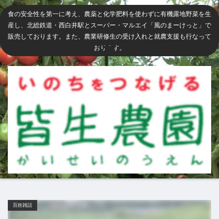
食の安全性を第一に考え、農薬と化学肥料を使わずに有機露地野菜を生
産し、北総鉄道・西白井駅とスーパー・マルエイ「風のまーけっと」で
販売しております。また、農業研修生の受け入れと就農支援も行なって
おります。
百姓雑話