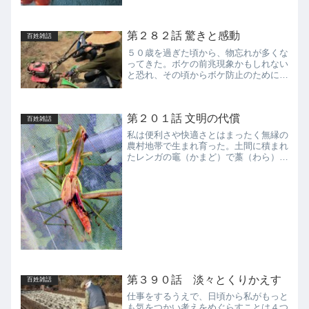
という身分階級が確立されても、人口の
ほとんどは農民であったから、生産者と
消費者を峻別する意味がなかったのであ
第２８２話 驚きと感動
ろう。ところが、工業製品...
百姓雑話
５０歳を過ぎた頃から、物忘れが多くな
ってきた。ボケの前兆現象かもしれない
と恐れ、その頃からボケ防止のために極
力メモを取らないようにしてきた。だか
ら、しょっちゅう困り事がおき、周りの
人によく迷惑をかけてしまう。それでも
第２０１話 文明の代償
時には、「忘れたことに気...
百姓雑話
私は便利さや快適さとはまったく無縁の
農村地帯で生まれ育った。土間に積まれ
たレンガの竈（かまど）で藁（わら）や
木くずを燃やし日々の食事を煮炊きし
た。お風呂も鉄製の風呂釜、いわゆる
「五右衛門風呂」で、井戸水を満たし籾
殻（もみがら）や落ち葉を燃や...
第３９０話 淡々とくりかえす
百姓雑話
仕事をするうえで、日頃から私がもっと
も気をつかい考えをめぐらすことは４つ