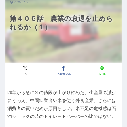
2025.07.06
第４０６話 農業の衰退を止めら
れるか（１）
X
Facebook
LINE
昨年から急に米の値段が上がり始めた。生産量の減少
にくわえ、中間卸業者や米を使う外食産業、さらには
消費者の買いだめが原因らしい。米不足の危機感は石
油ショックの時のトイレットペーパーの比ではない。