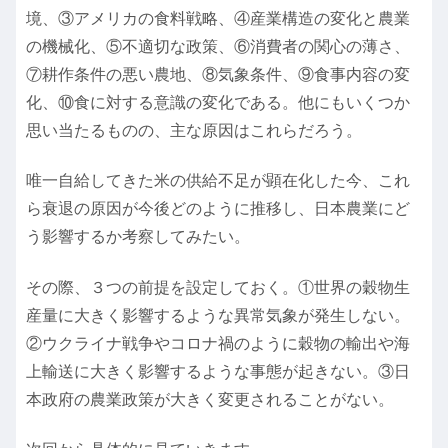
境、③アメリカの食料戦略、④産業構造の変化と農業
の機械化、⑤不適切な政策、⑥消費者の関心の薄さ、
⑦耕作条件の悪い農地、⑧気象条件、⑨食事内容の変
化、⑩食に対する意識の変化である。他にもいくつか
思い当たるものの、主な原因はこれらだろう。
唯一自給してきた米の供給不足が顕在化した今、これ
ら衰退の原因が今後どのように推移し、日本農業にど
う影響するか考察してみたい。
その際、３つの前提を設定しておく。①世界の穀物生
産量に大きく影響するような異常気象が発生しない。
②ウクライナ戦争やコロナ禍のように穀物の輸出や海
上輸送に大きく影響するような事態が起きない。③日
本政府の農業政策が大きく変更されることがない。