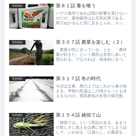
８１万人となり、平均年齢は６６歳をこ
第８１話 毒を喰う
百姓雑話
えている。なかでも、農業...
ハウス栽培であれば雨の影響を受けない
のだが、露地栽培はお天気次第である。
雨でぬかるんだ泥に足をとられ、カッパ
の中を汗が流れ落ちる。収穫した野菜は
泥で汚れ洗わなければならなくなる。そ
んな辛い作業の最中に、「こんな雨がエ
第３０７話 農業を楽しむ（２）
チオピアのアビシニア高原...
百姓雑話
「農業が性に合っている」とか、「農作
業が好きだ」という農民は非常に多いと
思われる。でなければ、肉体的にきつく
天候に振り回され、その挙句、さして儲
かりもしない、そんな職業など続けられ
ない。だが一体、「生業としての農業が
第３１７話 冬の時代
楽しい」と思っている農民...
百姓雑話
今日は立春。暦の上ではこれから春が始
まる。早朝の気温はこの頃がもっとも冷
えるものの、西高東低の冬型の気圧配置
が長続きしなくなる。ひと頃よりも日差
しの強さが増してきた。光の春の到来で
ある。ところで、このところ食品価格が
第１５４話 姥捨て山
値上がりしている。価格据...
百姓雑話
「姥捨て山」という民話がある。あまり
の貧しさに老人を山奥に捨ててしまう話
しで、いわゆる「口減らし」の風習を描