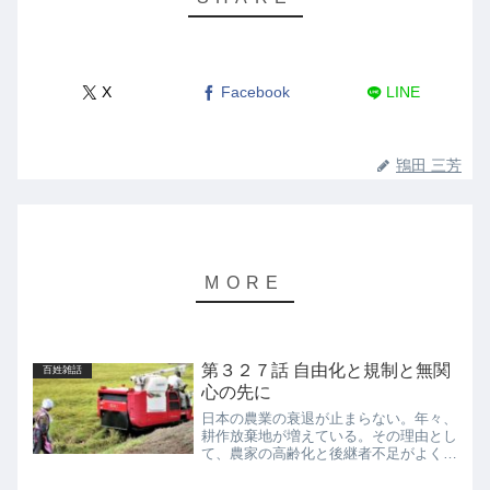
X
Facebook
LINE
鴇田 三芳
第３２７話 自由化と規制と無関
百姓雑話
心の先に
日本の農業の衰退が止まらない。年々、
耕作放棄地が増えている。その理由とし
て、農家の高齢化と後継者不足がよく言
われる。農林水産省のデータによれば、
農民数が年々減りつづけ２０１７年は１