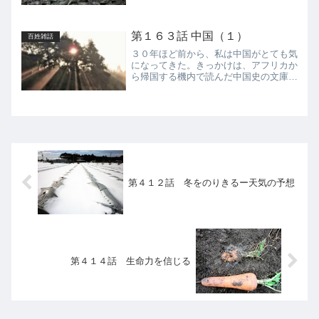
いている。家族や集団が生き延びるため
の究極の選択とはいえ、悲しい風習であ
る。かつて難民キャンプで見た光景も同
第１６３話 中国（１）
じで、まず働き盛りの男性...
百姓雑話
３０年ほど前から、私は中国がとても気
になってきた。きっかけは、アフリカか
ら帰国する機内で読んだ中国史の文庫本
である。ただ記憶させるだけの学校の歴
史教科書とは違い、悠久の歴史が現代に
いきいきと蘇ってきそうな本であった。
その数年後、中国経由でケ...
第４１２話 冬をのりきるー天気の予想
第４１４話 生命力を信じる