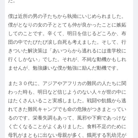
た。
僕は近所の男の子たちから執拗にいじめられました。
僕がとなりの女の子ととても仲が良かったことに嫉妬
してのことです。辛くて、明日を信じるどころか、布
団の中でたびたび涙し自死も考えました。そして、行
きついた解決策は「あいつらから逃れるには進学校に
行くしかない」でした。それが、不純な動機かもしれ
ませんが、勉強嫌いな僕が勉強に励んだ動機です。
また３０代に、アジアやアフリカの難民の人たちに関
わった時も、明日など信じようのない人々が世の中に
はたくさんいること実感しました。戦闘や飢餓から逃
れてきた難民キャンプでも命の危険がつきまとってい
るのです。栄養失調もあって、風邪や下痢であっけな
く亡くなることがよくありました。食料不足のために
母乳がまともに出ない母親が多く、餓死する乳幼児が