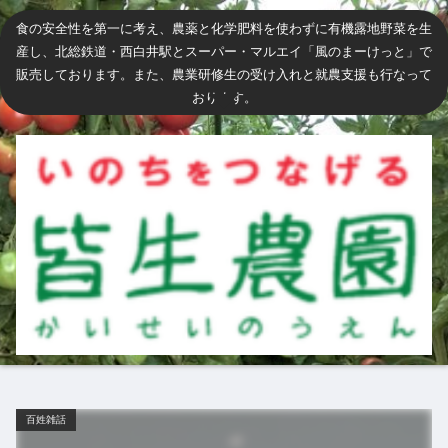
食の安全性を第一に考え、農薬と化学肥料を使わずに有機露地野菜を生
産し、北総鉄道・西白井駅とスーパー・マルエイ「風のまーけっと」で
販売しております。また、農業研修生の受け入れと就農支援も行なって
おります。
百姓雑話