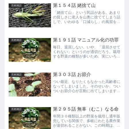
第１５４話 姥捨て山
百姓雑話
「姥捨て山」という民話がある。あまり
の貧しさに老人を山奥に捨ててしまう話
しで、いわゆる「口減らし」の風習を描
いている。家族や集団が生き延びるため
の究極の選択とはいえ、悲しい風習であ
る。かつて難民キャンプで見た光景も同
第１９１話 マニュアル化の功罪
じで、まず働き盛りの男性...
百姓雑話
毎日、退屈しない。いや、「退屈させて
くれない」というのが適切だろう。栽培
する野菜の種類が多いため、実にいろい
ろな作業があり、さらに、天気の変化に
あわせて予定の作業を変更することもあ
れば、予期せぬことへの対応に追われる
第３０３話 お節介
こともある。こんな日々を...
百姓雑話
つい最近、なりたくもなかった高齢者に
なってしまいました。そのせいか、つい
ついお節介心が言動に出てしまいます。
高齢者のお節介は、長い人生経験がそう
させるので、根底に善意があります。そ
れに免じて、私のお節介を一読いただけ
第２９５話 無辜（むこ）なる命
れば、幸いです。私は、四...
百姓雑話
年間３０種類以上の野菜を栽培し通年販
売している関係で、多岐にわたる農作業
が途切れることがない。この時期は、秋