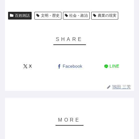
百姓雑話
文明・歴史
社会・政治
農業の現実
X
Facebook
LINE
鴇田 三芳