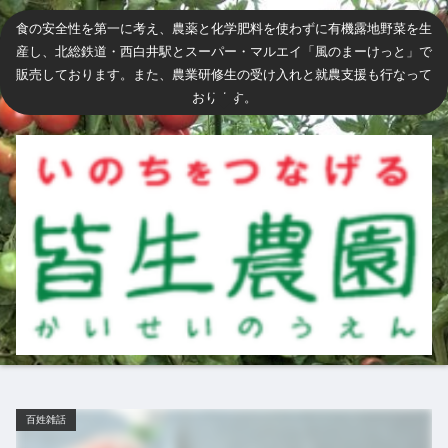
食の安全性を第一に考え、農薬と化学肥料を使わずに有機露地野菜を生
産し、北総鉄道・西白井駅とスーパー・マルエイ「風のまーけっと」で
販売しております。また、農業研修生の受け入れと就農支援も行なって
おります。
百姓雑話