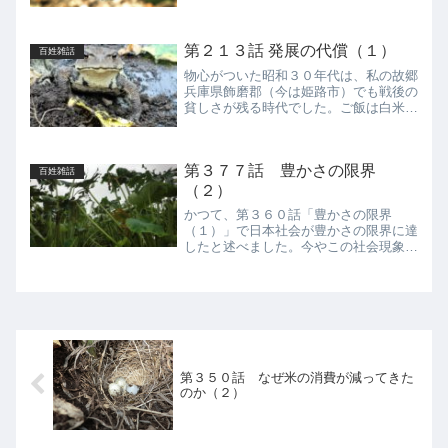
冬野菜を次々作付けるために、畑をトラ
クターで頻繁に耕す。その肝心のトラク
ター耕耘（こううん）が私は嫌いであ
第２１３話 発展の代償（１）
る。素人には楽な作業に見え...
百姓雑話
物心がついた昭和３０年代は、私の故郷
兵庫県飾磨郡（今は姫路市）でも戦後の
貧しさが残る時代でした。ご飯は白米と
麦が半々で、肉といえば筋の入ったクジ
ラがほとんどです。おやつは庭先のカキ
やグミといった自然のおやつで、隣村の
第３７７話 豊かさの限界
雑貨屋の甘いお菓子など数...
百姓雑話
（２）
かつて、第３６０話「豊かさの限界
（１）」で日本社会が豊かさの限界に達
したと述べました。今やこの社会現象が
世界の隅々でも起きています。前世紀の
終わりごろからグローバリゼーションの
津波が世界をのみこんできました。その
波に乗れた一握りの者と乗れな...
第３５０話 なぜ米の消費が減ってきた
のか（２）