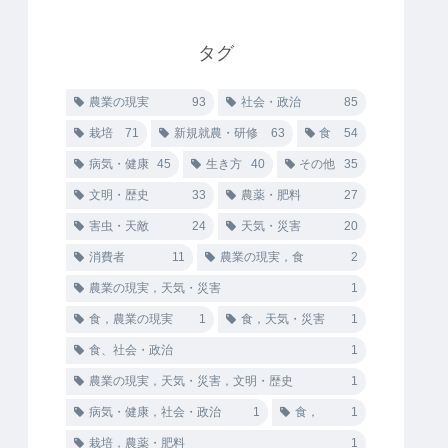
タグ
農業の現実
93
社会・政治
85
栽培
71
新規就農・研修
63
食
54
病気・健康
45
生き方
40
その他
35
文明・歴史
33
農薬・肥料
27
害虫・天敵
24
天気・災害
20
消費者
11
農業の現実，食
2
農業の現実，天気・災害
1
食，農業の現実
1
食，天気・災害
1
食、社会・政治
1
農業の現実，天気・災害，文明・歴史
1
病気・健康，社会・政治
1
食，
1
栽培，農薬・肥料
1