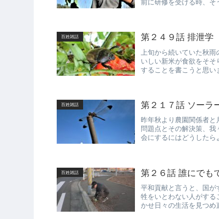
前に研修を受ける時、そ
使う慣行栽培...
第２４９話 排泄学
百姓雑話
上旬から続いていた秋雨
いしい新米が食欲をそそ
することを書こうと思い
にしか話した...
第２１７話 ソーラ
百姓雑話
昨年秋より農園関係者と
問題点とその解決策、我
会にするにはどうしたら
論しました...
第２６話 誰にでも
百姓雑話
平和貢献と言うと、国が
牲をいとわない人がする
かせ日々の生活を見つめ
で、半世紀ほど...