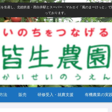
菜を生産し、北総鉄道・西白井駅とスーパー・マルエイ「風のまーけっと」で
っております。
方法
販売
研修受入・就農支援
有機農業の実