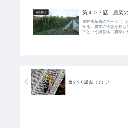
第４０７話 農業
百姓雑話
農林水産省のデータ（（
かる。農業の実態を知ら
下という経営体（農家）
ので、手元...
第２９０話 結（ゆ）い