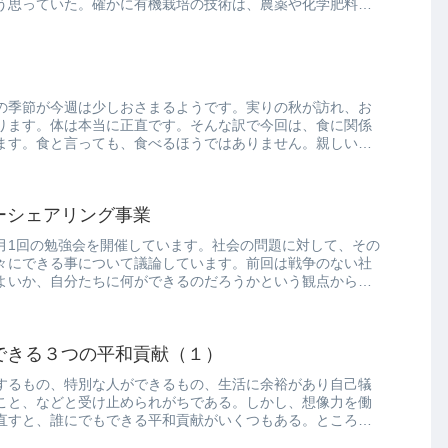
う思っていた。確かに有機栽培の技術は、農薬や化学肥料を
の季節が今週は少しおさまるようです。実りの秋が訪れ、お
ります。体は本当に正直です。そんな訳で今回は、食に関係
ます。食と言っても、食べるほうではありません。親しい人
ーシェアリング事業
月1回の勉強会を開催しています。社会の問題に対して、その
々にできる事について議論しています。前回は戦争のない社
よいか、自分たちに何ができるのだろうかという観点から議
できる３つの平和貢献（１）
するもの、特別な人ができるもの、生活に余裕があり自己犠
こと、などと受け止められがちである。しかし、想像力を働
直すと、誰にでもできる平和貢献がいくつもある。ところ