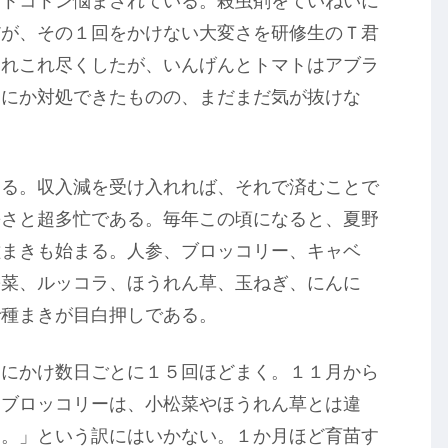
にトコトン悩まされている。殺虫剤をていねいに
だが、その１回をかけない大変さを研修生のＴ君
あれこれ尽くしたが、いんげんとトマトはアブラ
うにか対処できたものの、まだまだ気が抜けな
ある。収入減を受け入れれば、それで済むことで
暑さと超多忙である。毎年この頃になると、夏野
種まきも始まる。人参、ブロッコリー、キャベ
松菜、ルッコラ、ほうれん草、玉ねぎ、にんに
で種まきが目白押しである。
旬にかけ数日ごとに１５回ほどまく。１１月から
。ブロッコリーは、小松菜やほうれん草とは違
け。」という訳にはいかない。１か月ほど育苗す