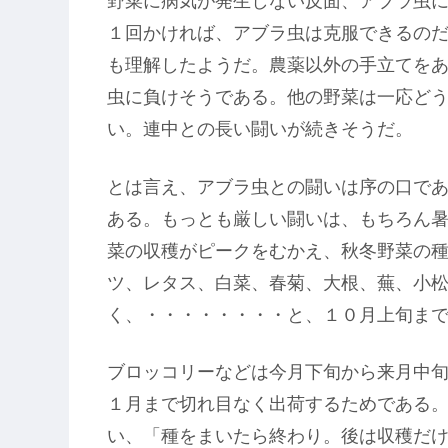
野菜に病気が発生しない反面、アブラ虫
１回かければ、アブラ虫は克服できるの
も理解したようだ。農薬以外の手立てを
虫に負けそうである。他の野菜は一応ど
い。連中との長い闘いが続きそうだ。
とは言え、アブラ虫との闘いは序の口で
ある。もっとも厳しい闘いは、もちろん
菜の収穫がピークをむかえ、秋冬野菜の
ツ、レタス、白菜、春菊、大根、蕪、小
く、・・・・・・・・と、１０月上旬ま
ブロッコリーなどは今月下旬から来月中
１月まで切れ目なく出荷するためである
い、「種をまいたら終わり。後は収穫だ