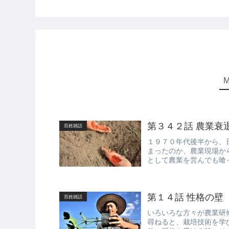
第３４２話 農業衰
百姓雑話
１９７０年代後半から、
まったのか、農業現場か
として農業を営んでも喰
あるが、突き...
第１４話 性格の壁
百姓雑話
いろいろな方々が農業研
尋ねると、栽培技術を学