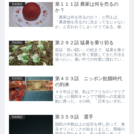
第１１１話 農家は何を売るの
百姓雑話
か？
「農家は何を売るのか？」と問えば、
「農産物を売るのに決まってるじゃない
か」と言われてしまいそうである。確か
に、もっとも妥当な答えである。しか
し、もしプロの農家がこのような返答に
とどまるようであれば、何か物足りなさ
第２９２話 猛暑を乗り切る
百姓雑話
を感じてしまうのは私だけだろ...
前話「長い闘い」の続きで、猛暑を乗り
切るために私が長く実践してきた方法を
述べたい。暑い中での作業に慣れていな
い新規就農者の参考になれば、何よりで
ある。かれこれ四半世紀前、新規就農し
ようと脱サラし、私は専業農家で実習を
第４０３話 ニッポン飢餓時代
始めた。その１年目の夏、...
百姓雑話
の到来
４０年ほど前、私はアフリカのソマリア
にあった難民キャンプで難民への支援活
動に携った。その時、「日本もいずれ満
足に食料を買えない時代が来る」と直感
した。ＧＤＰがアメリカに迫り日本中が
バブル経済に浮かれていたが、いずれバ
第３５９話 選手
百姓雑話
ブルがはじけ経済力が衰退...
国民の半数以上の反対を押し切って、東
京オリンピックが始まりました。開催の
賛否を問われると、私は返答に迷ってし