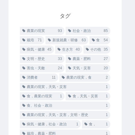
タグ
農業の現実
93
社会・政治
85
栽培
71
新規就農・研修
63
食
54
病気・健康
45
生き方
40
その他
35
文明・歴史
33
農薬・肥料
27
害虫・天敵
24
天気・災害
20
消費者
11
農業の現実，食
2
農業の現実，天気・災害
1
食，農業の現実
1
食，天気・災害
1
食、社会・政治
1
農業の現実，天気・災害，文明・歴史
1
病気・健康，社会・政治
1
食，
1
栽培，農薬・肥料
1