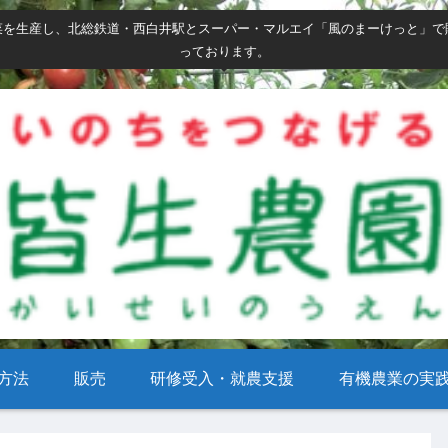
菜を生産し、北総鉄道・西白井駅とスーパー・マルエイ「風のまーけっと」で
っております。
方法
販売
研修受入・就農支援
有機農業の実