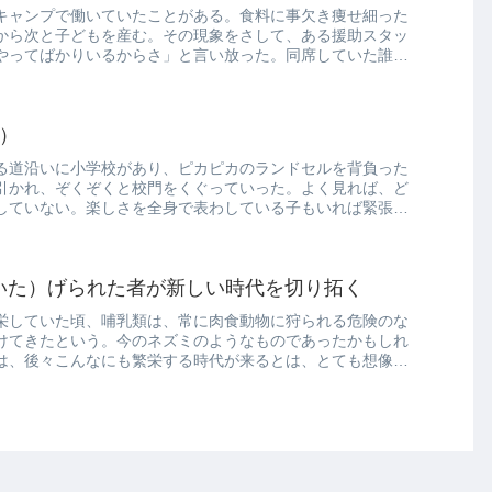
キャンプで働いていたことがある。食料に事欠き痩せ細った
から次と子どもを産む。その現象をさして、ある援助スタッ
やってばかりいるからさ」と言い放った。同席していた誰も
1）
る道沿いに小学校があり、ピカピカのランドセルを背負った
引かれ、ぞくぞくと校門をくぐっていった。よく見れば、ど
していない。楽しさを全身で表わしている子もいれば緊張ぎ
いた）げられた者が新しい時代を切り拓く
栄していた頃、哺乳類は、常に肉食動物に狩られる危険のな
けてきたという。今のネズミのようなものであったかもしれ
は、後々こんなにも繁栄する時代が来るとは、とても想像で