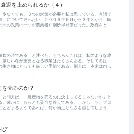
の衰退を止められるか（４）
、少なくても、３つの対策が必要と私は思っている。今話で
償」について述べたい。２００９年９月から３年３か月、民
の間の政策の一つが農業者戸別所得補償だった。政権をとる
）
勝負の時である」と述べた。もちろんこれは、私のような農
。厳しい冬が重要となる職業はたくさんある。そして冬は、
の生き物にとっても厳しい季節である。例えば、本来は肉食
何を売るのか？
」と問えば、「農産物を売るのに決まってるじゃないか」と
る。確かに、もっとも妥当な答えである。しかし、もしプロ
にとどまるようであれば、何か物足りなさを感じてしまうの
叫び