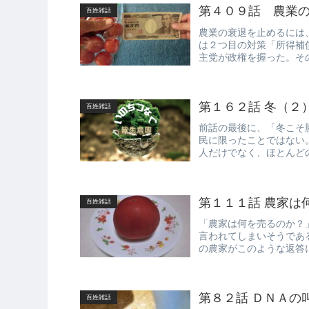
第４０９話 農業
百姓雑話
農業の衰退を止めるには
は２つ目の対策「所得補
主党が政権を握った。そ
前の民主党は...
第１６２話 冬（２
百姓雑話
前話の最後に、「冬こそ
民に限ったことではない
人だけでなく、ほとんど
が好みの野鳥...
第１１１話 農家は
百姓雑話
「農家は何を売るのか？
言われてしまいそうであ
の農家がこのような返答
は私だけだろ...
第８２話 ＤＮＡの
百姓雑話