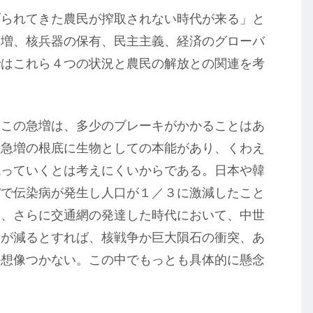
げられてきた農民が搾取されない時代が来る」と
急増、核兵器の保有、民主主義、経済のグローバ
ではこれら４つの状況と農民の解放との関連を考
。この急増は、多少のブレーキがかかることはあ
。急増の根底に生物としての本能があり、くわえ
減っていくとは考えにくいからである。日本や韓
パで伝染病が発生し人口が１／３に激減したこと
ク、さらに交通網の発達した時代において、中世
口が減るとすれば、核戦争か巨大隕石の衝突、あ
か想像つかない。この中でもっとも具体的に懸念