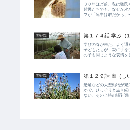
３０年ほど前、私は難民
難民たちでも、なぜか次
フが「連中は暇だから、
が肯定した。...
第１７４話 学ぶ（
百姓雑話
学びの春が来た。よく通
子どもたちが、親に手を
の子も同じような表情を
みの子どもも...
第１２９話 虐（し
百姓雑話
恐竜などの大型動物が繁
かで、ひっそりと生き続
ない。その当時の哺乳類
きなかったに...