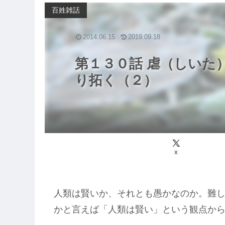
百姓雑話
2014.06.15
2019.09.18
第１３０話 虐（しいた
り拓く（２）
X
人類は賢いか、それとも愚かなのか。難
かと言えば「人類は賢い」という観点か