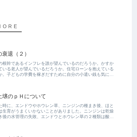
の衰退（２）
の根幹であるインフレを誰が望んでいるのだろうか。かすか
ている老人が望んでいるだろうか。住宅ローンを抱えている
か。子どもの学費を稼ぎだすために自分の小遣い銭も気にし
土壌のｐＨについて
た時に、エンドウやホウレン草、ニンジンの種まき後、ほと
は生育がうまくいかないことがありました。ニンジンは乾燥
き後の水管理の失敗、エンドウとホウレン草の２種類は酸性