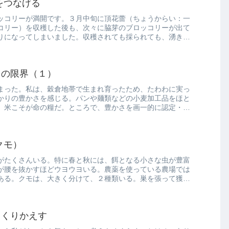
をつなげる
ッコリーが満開です。３月中旬に頂花蕾（ちょうからい：一
コリー）を収穫した後も、次々に脇芽のブロッコリーが出て
りになってしまいました。収穫されても採られても、湧き出
さの限界（１）
まった。私は、穀倉地帯で生まれ育ったため、たわわに実っ
かりの豊かさを感じる。パンや麺類などの小麦加工品をほと
、米こそが命の糧だ。ところで、豊かさを画一的に認定・規
クモ）
がたくさんいる。特に春と秋には、餌となる小さな虫が豊富
が腰を抜かすほどウヨウヨいる。農薬を使っている農場では
ある。クモは、大きく分けて、２種類いる。巣を張って獲物
とくりかえす