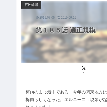
百姓雑話
2015.07.05
2019.09.16
第１８５話 適正規模
X
梅雨のまっ最中である。今年の関東地方
梅雨らしくなった。エルニーニョ現象が