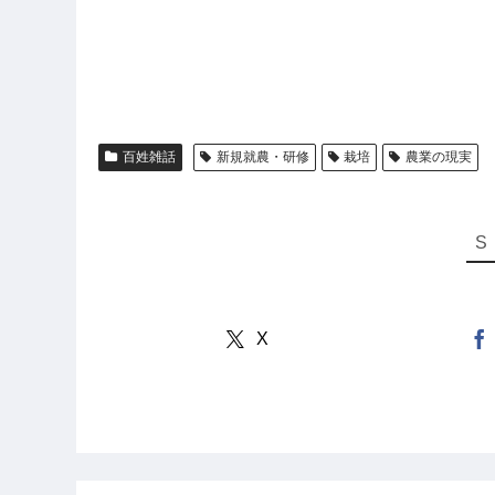
百姓雑話
新規就農・研修
栽培
農業の現実
X