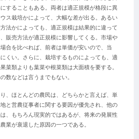
的にすることもある。両者は適正規模が格段に異
ハウス栽培かによって、大幅な差が出る。あるい
培方法かによっても、適正規模は結果的に違って
も、販売方法が適正規模に影響してくる。市場や
る場合を比べれば、前者は単価が安いので、当
出にくい。さらに、栽培するものによっても、適
る果菜類よりも葉菜や根菜類は大面積を要する。
者の数などは言うまでもない。
限り、ほとんどの農民は、どちらかと言えば、単
農地と営農従事者に関する要因が優先され、他の
法は、もちろん現実的ではあるが、将来の発展性
の農業が衰退した原因の一つである。