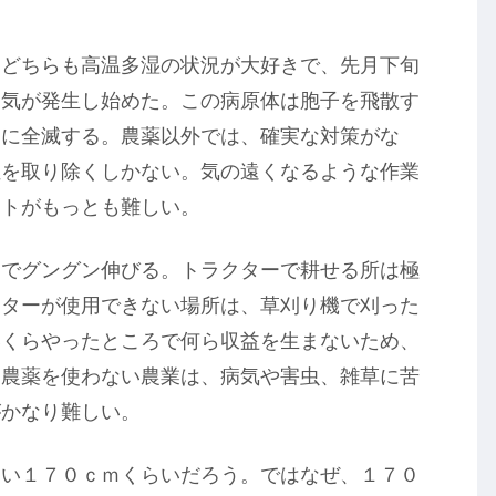
。どちらも高温多湿の状況が大好きで、先月下旬
病気が発生し始めた。この病原体は胞子を飛散す
間に全滅する。農薬以外では、確実な対策がな
位を取り除くしかない。気の遠くなるような作業
マトがもっとも難しい。
ろでグングン伸びる。トラクターで耕せる所は極
クターが使用できない場所は、草刈り機で刈った
いくらやったところで何ら収益を生まないため、
。農薬を使わない農業は、病気や害虫、雑草に苦
がかなり難しい。
たい１７０ｃｍくらいだろう。ではなぜ、１７０