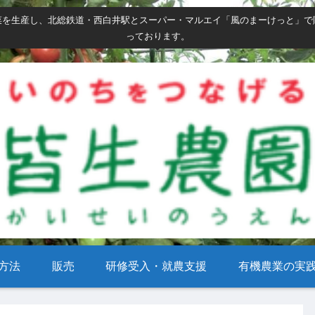
菜を生産し、北総鉄道・西白井駅とスーパー・マルエイ「風のまーけっと」で
っております。
方法
販売
研修受入・就農支援
有機農業の実