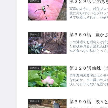
第２２９話 いのち
百姓雑話
写真のように、越冬ブロ
般に売られているブロッ
きて収穫しきれず、花盛
てくる脇芽を...
第３６０話 豊か
百姓雑話
この近辺でも稲刈りが始
た稲穂を見ると溢れんば
んど食べない私にとって
定するのは難...
第３２０話 蜘蛛（
百姓雑話
皆生農園の農場にはクモ
なためか、クモ嫌いの人
決して有りえない光景で
を捕らえるも...
第３９０話 淡々
百姓雑話