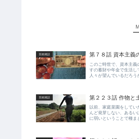
第７８話 資本主義
百姓雑話
このご時世で、資本主義
すの蓄財や年金で生活し
人々が望んでいるだろう
ている人が望...
第２２３話 作物と
百姓雑話
以前、家庭菜園をしてい
んど発芽しない、あるい
に弱いということで種ま
土壌を嫌う代...