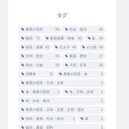
タグ
農業の現実
93
社会・政治
85
栽培
71
新規就農・研修
63
食
54
病気・健康
45
生き方
40
その他
35
文明・歴史
33
農薬・肥料
27
害虫・天敵
24
天気・災害
20
消費者
11
農業の現実，食
2
農業の現実，天気・災害
1
食，農業の現実
1
食，天気・災害
1
食、社会・政治
1
農業の現実，天気・災害，文明・歴史
1
病気・健康，社会・政治
1
食，
1
栽培，農薬・肥料
1