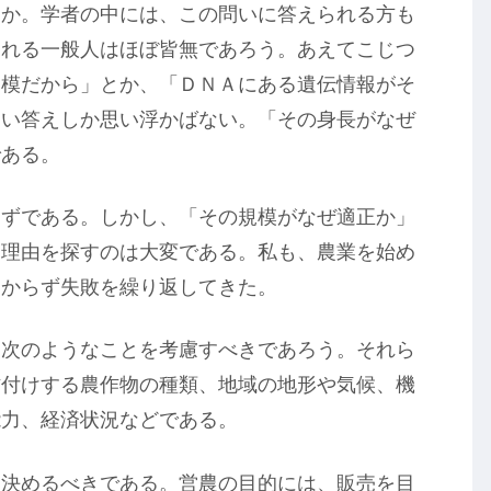
うか。学者の中には、この問いに答えられる方も
られる一般人はほぼ皆無であろう。あえてこじつ
規模だから」とか、「ＤＮＡにある遺伝情報がそ
ない答えしか思い浮かばない。「その身長がなぜ
である。
はずである。しかし、「その規模がなぜ適正か」
な理由を探すのは大変である。私も、農業を始め
わからず失敗を繰り返してきた。
も次のようなことを考慮すべきであろう。それら
作付けする農作物の種類、地域の地形や気候、機
能力、経済状況などである。
を決めるべきである。営農の目的には、販売を目