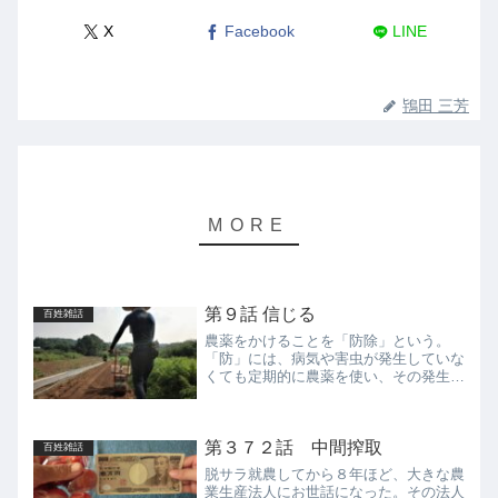
X
Facebook
LINE
鴇田 三芳
第９話 信じる
百姓雑話
農薬をかけることを「防除」という。
「防」には、病気や害虫が発生していな
くても定期的に農薬を使い、その発生を
未然に防ぐ意味合いが込められている。
また「除」には、病気や害虫が発生した
ら間髪いれずに農薬をかけ、被害の拡大
第３７２話 中間搾取
を阻止するという意味で使わ...
百姓雑話
脱サラ就農してから８年ほど、大きな農
業生産法人にお世話になった。その法人