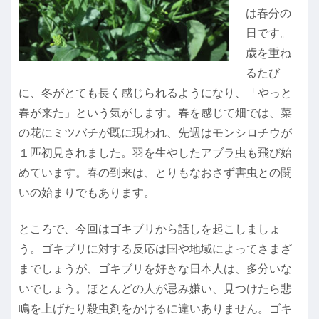
は春分の
日です。
歳を重ね
るたび
に、冬がとても長く感じられるようになり、「やっと
春が来た」という気がします。春を感じて畑では、菜
の花にミツバチが既に現われ、先週はモンシロチウが
１匹初見されました。羽を生やしたアブラ虫も飛び始
めています。春の到来は、とりもなおさず害虫との闘
いの始まりでもあります。
ところで、今回はゴキブリから話しを起こしましょ
う。ゴキブリに対する反応は国や地域によってさまざ
までしょうが、ゴキブリを好きな日本人は、多分いな
いでしょう。ほとんどの人が忌み嫌い、見つけたら悲
鳴を上げたり殺虫剤をかけるに違いありません。ゴキ