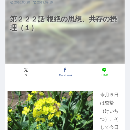
2016.03.20
2019.09.19
第２２２話 根絶の思想、共存の摂
理（１）
X
Facebook
LINE
今月５日
は啓蟄
（けいち
つ）、そ
して今日