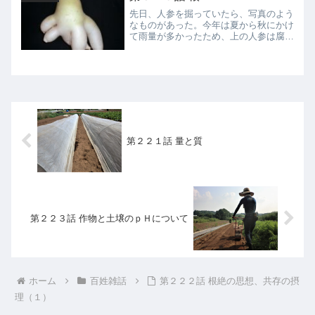
先日、人参を掘っていたら、写真のよう
なものがあった。今年は夏から秋にかけ
て雨量が多かったため、上の人参は腐っ
てしまったのだろう。それでも、生き延
びて春に花を咲かせようと、たくさんの
根を新たに生やしている。一般的に、花
を見て「きれいだな」と思...
第２２１話 量と質
第２２３話 作物と土壌のｐＨについて
ホーム
百姓雑話
第２２２話 根絶の思想、共存の摂
理（１）