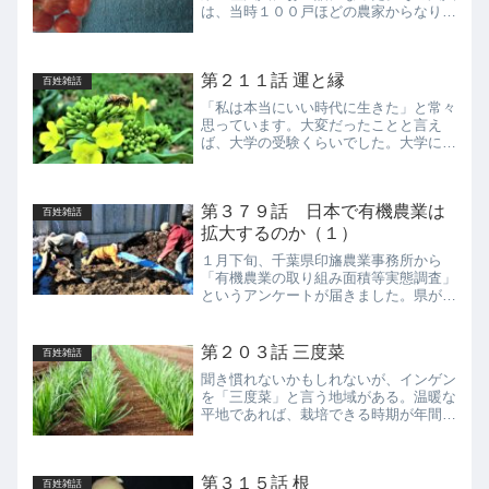
は、当時１００戸ほどの農家からなり、
生協や共産党系の婦人団体などに販売し
ていた。その生協は宅配と店舗での販売
をしていたが、ときどき農家が販売促進
第２１１話 運と縁
として店舗に駆り出された...
百姓雑話
「私は本当にいい時代に生きた」と常々
思っています。大変だったことと言え
ば、大学の受験くらいでした。大学に入
ってしまえば、さほど勉強しなくても卒
業でき、無試験で就職できました。バブ
ル崩壊後のように就職活動に追い立てら
第３７９話 日本で有機農業は
れることもなければ、大学院...
百姓雑話
拡大するのか（１）
１月下旬、千葉県印旛農業事務所から
「有機農業の取り組み面積等実態調査」
というアンケートが届きました。県が把
握している有機農業実践者に対して送ら
れたものと思われます。国は、２０２１
年５月に策定した「みどりの食料システ
第２０３話 三度菜
百姓雑話
ム戦略」の中で、２０５０年...
聞き慣れないかもしれないが、インゲン
を「三度菜」と言う地域がある。温暖な
平地であれば、栽培できる時期が年間３
回あるためらしい。この辺りの露地栽培
では、梅雨の時期、晩夏、そして秋に収
穫でき、その期間は１ヶ月くらいのた
第３１５話 根
め、その度に種をまかなけれ...
百姓雑話