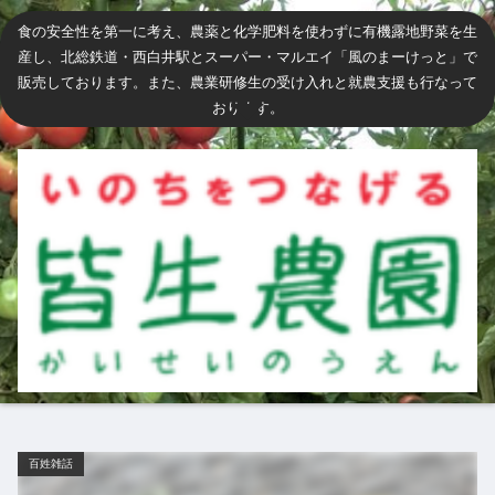
食の安全性を第一に考え、農薬と化学肥料を使わずに有機露地野菜を生
産し、北総鉄道・西白井駅とスーパー・マルエイ「風のまーけっと」で
販売しております。また、農業研修生の受け入れと就農支援も行なって
おります。
百姓雑話