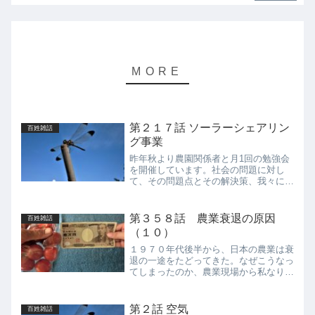
第２１７話 ソーラーシェアリン
百姓雑話
グ事業
昨年秋より農園関係者と月1回の勉強会
を開催しています。社会の問題に対し
て、その問題点とその解決策、我々にで
きる事について議論しています。前回は
戦争のない社会にするにはどうしたらよ
いか、自分たちに何ができるのだろうか
第３５８話 農業衰退の原因
百姓雑話
という観点から議論しました...
（１０）
１９７０年代後半から、日本の農業は衰
退の一途をたどってきた。なぜこうなっ
てしまったのか、農業現場から私なりに
考えてきたことを述べてみたい。前話で
は農業衰退の原因として食べ物の変化を
指摘したが、今話では食べ物の変化の根
第２話 空気
百姓雑話