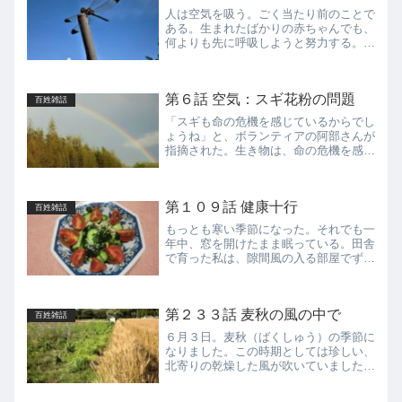
底にある食べ物への意識・...
人は空気を吸う。ごく当たり前のことで
ある。生まれたばかりの赤ちゃんでも、
何よりも先に呼吸しようと努力する。生
死がかかっている。生きるうえで空気が
もっとも重要である。食の安全性よりも
重要であると私は思っている。では、私
第６話 空気：スギ花粉の問題
たち大人はどうであろうか...
百姓雑話
「スギも命の危機を感じているからでし
ょうね」と、ボランティアの阿部さんが
指摘された。生き物は、命の危機を感じ
ると子孫をたくさん残そうとする。野菜
ではよくある現象だ。人間も同じである
と私は思っている。難民キャンプでその
第１０９話 健康十行
日暮らしを続けている人々...
百姓雑話
もっとも寒い季節になった。それでも一
年中、窓を開けたまま眠っている。田舎
で育った私は、隙間風の入る部屋でずっ
と寝ていたので、部屋を閉め切った状態
で眠るのは息苦しいのである。温かさを
選ぶか、十分な酸素を摂るか、その選択
第２３３話 麦秋の風の中で
の結果である。さて、以前...
百姓雑話
６月３日。麦秋（ばくしゅう）の季節に
なりました。この時期としては珍しい、
北寄りの乾燥した風が吹いていました。
からりと晴れあがり、初夏というよりも
中秋を思わせ、まさに麦秋にふさわしい