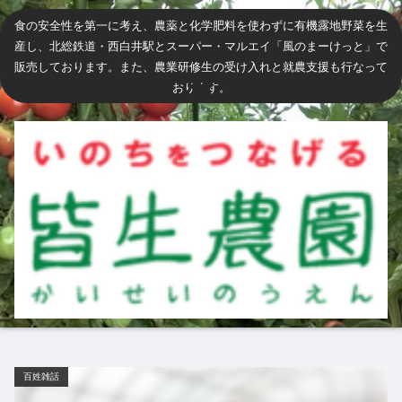
食の安全性を第一に考え、農薬と化学肥料を使わずに有機露地野菜を生
産し、北総鉄道・西白井駅とスーパー・マルエイ「風のまーけっと」で
販売しております。また、農業研修生の受け入れと就農支援も行なって
おります。
百姓雑話