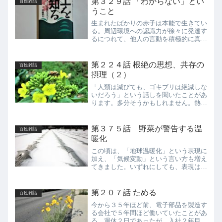
第３２９話 「わからない」とい
百姓雑話
うこと
生まれたばかりの赤子は本能で生きてい
る。周辺環境への認識力が徐々に発達す
るにつれて、他人の言動を積極的に真似
始める。そして、言語能力がある程度発
達すると、「どうして？」を連発する。
わからないことだらけで、「どうし
第２２４話 根絶の思想、共存の
百姓雑話
て？」と問うことにためらわな...
摂理（２）
「人類は滅びても、ゴキブリは絶滅しな
いだろう」という話しを聞いたことがあ
ります。多分そうかもしれません。熱帯
地域を中心に世界では約４０００種のゴ
キブリが棲息しているそうで、倉庫にス
トックしてある糠（ぬか）や畑の草むら
第３７５話 野菜が警告する温
百姓雑話
でもよく見かけます。とこ...
暖化
この頃は、「地球温暖化」という表現に
加え、「気候変動」という言い方も増え
てきました。いずれにしても、表現はど
うであれ、地球規模で気温が上昇してい
ることは間違いありません。今年でラニ
ーニャ現象が３年も続き、日本では大き
第２０７話 ためる
百姓雑話
な台風被害がなく、異常に...
今から３５年ほど前、電子部品を製造す
る会社で５年間ほど働いていたことがあ
る。週休２日であったが、入社２年目か