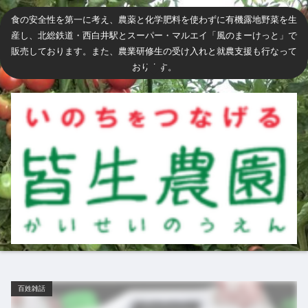
食の安全性を第一に考え、農薬と化学肥料を使わずに有機露地野菜を生
産し、北総鉄道・西白井駅とスーパー・マルエイ「風のまーけっと」で
販売しております。また、農業研修生の受け入れと就農支援も行なって
おります。
百姓雑話