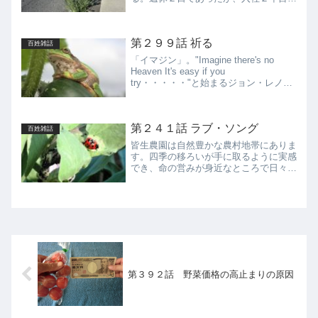
ら特定の仕事を任された関係で残業と休
日出勤が常態化し、基本給は安くても手
取りの給料は悪くなかった。事業所が田
第２９９話 祈る
園地帯にあり敷地内の寮に...
百姓雑話
「イマジン」。"Imagine there's no
Heaven It's easy if you
try・・・・・"と始まるジョン・レノン
の名曲である。この歌は、アメリカの若
者がベトナム戦争に疲れ果て、先進国の
若者たちが反体制運動に没入...
第２４１話 ラブ・ソング
百姓雑話
皆生農園は自然豊かな農村地帯にありま
す。四季の移ろいが手に取るように実感
でき、命の営みが身近なところで日々展
開しています。喧騒（けんそう）にまみ
れバーチャルな世界に満ちた都会とは対
極の世界です。そのため、春から秋にか
けて、動物たちのラブ・ソ...
第３９２話 野菜価格の高止まりの原因